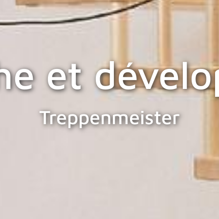
he et dével
Treppenmeister